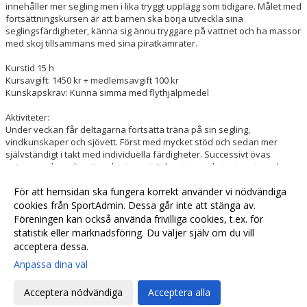
innehåller mer segling men i lika tryggt upplägg som tidigare. Målet med
fortsättningskursen är att barnen ska börja utveckla sina
seglingsfärdigheter, känna sig ännu tryggare på vattnet och ha massor
med skoj tillsammans med sina piratkamrater.
Kurstid 15 h
Kursavgift: 1450 kr + medlemsavgift 100 kr
Kunskapskrav: Kunna simma med flythjälpmedel
Aktiviteter:
Under veckan får deltagarna fortsätta träna på sin segling,
vindkunskaper och sjövett. Först med mycket stöd och sedan mer
självständigt i takt med individuella färdigheter. Successivt övas
svängar och segling över kortare sträckor, innan de testar att segla
mellan två bojar. Veckan avslutas med en spännande skattjakt, där
segling blir en del av utmaningen.
För att hemsidan ska fungera korrekt använder vi nödvändiga
cookies från SportAdmin. Dessa går inte att stänga av.
Länk till bokningssida
Föreningen kan också använda frivilliga cookies, t.ex. för
statistik eller marknadsföring. Du väljer själv om du vill
acceptera dessa.
Anpassa dina val
Cookie-
Gå till
inställningar
Webbversion
Acceptera nödvändiga
Acceptera alla