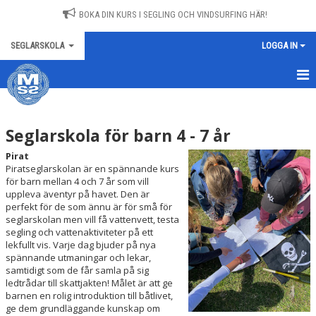
BOKA DIN KURS I SEGLING OCH VINDSURFING HÄR!
SEGLARSKOLA
LOGGA IN
SEGLARSKOLAN
Seglarskola för barn 4 - 7 år
KURSER 4 - 7 ÅR
Pirat
KURSER 8 - 12 ÅR
Piratseglarskolan är en spännande kurs
för barn mellan 4 och 7 år som vill
uppleva äventyr på havet. Den är
KURSER 13 - 17 ÅR
perfekt för de som ännu är för små för
seglarskolan men vill få vattenvett, testa
VUXENKURSER
segling och vattenaktiviteter på ett
lekfullt vis. Varje dag bjuder på nya
FAMILJESEGLING
spännande utmaningar och lekar,
samtidigt som de får samla på sig
ledtrådar till skattjakten! Målet är att ge
VINDSURFINGKURSER
barnen en rolig introduktion till båtlivet,
ge dem grundläggande kunskap om
COURSES IN ENGLISH