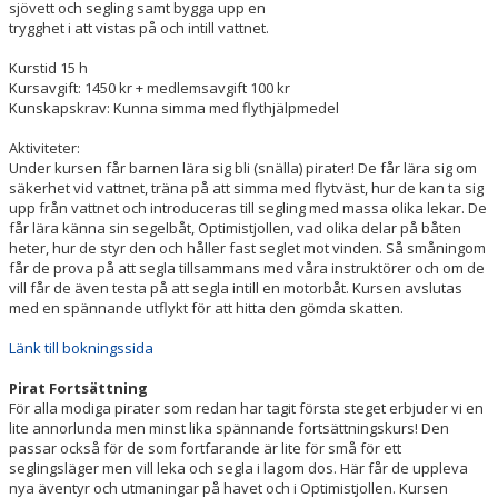
sjövett och segling samt bygga upp en
trygghet i att vistas på och intill vattnet.
VÅRA TRÄNARE
Kurstid 15 h
Kursavgift: 1450 kr + medlemsavgift 100 kr
Kunskapskrav: Kunna simma med flythjälpmedel
Aktiviteter:
Under kursen får barnen lära sig bli (snälla) pirater! De får lära sig om
säkerhet vid vattnet, träna på att simma med flytväst, hur de kan ta sig
upp från vattnet och introduceras till segling med massa olika lekar. De
får lära känna sin segelbåt, Optimistjollen, vad olika delar på båten
heter, hur de styr den och håller fast seglet mot vinden. Så småningom
får de prova på att segla tillsammans med våra instruktörer och om de
vill får de även testa på att segla intill en motorbåt. Kursen avslutas
med en spännande utflykt för att hitta den gömda skatten.
Länk till bokningssida
Pirat Fortsättning
För alla modiga pirater som redan har tagit första steget erbjuder vi en
lite annorlunda men minst lika spännande fortsättningskurs! Den
passar också för de som fortfarande är lite för små för ett
seglingsläger men vill leka och segla i lagom dos. Här får de uppleva
nya äventyr och utmaningar på havet och i Optimistjollen. Kursen