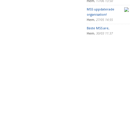
Hem
,
17/06 13:50
MSS uppdaterade
organisation!
Hem
,
27/05 14:55
Bäste MSS:are,
Hem
,
30/03 11:37