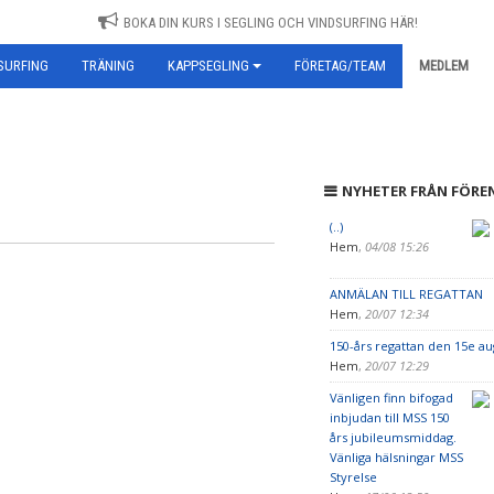
BOKA DIN KURS I SEGLING OCH VINDSURFING HÄR!
SURFING
TRÄNING
KAPPSEGLING
FÖRETAG/TEAM
MEDLEM
NYHETER FRÅN FÖRE
(..)
Hem
,
04/08 15:26
ANMÄLAN TILL REGATTAN
Hem
,
20/07 12:34
150-års regattan den 15e au
Hem
,
20/07 12:29
Vänligen finn bifogad
inbjudan till MSS 150
års jubileumsmiddag.
Vänliga hälsningar MSS
Styrelse