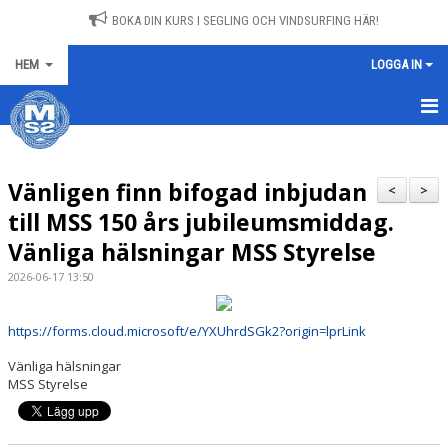
BOKA DIN KURS I SEGLING OCH VINDSURFING HÄR!
HEM
LOGGA IN
NYHETER
Vänligen finn bifogad inbjudan
KONTAKT
<
>
till MSS 150 års jubileumsmiddag.
MSS FACEBOOK
Vänliga hälsningar MSS Styrelse
2026-06-17 13:50
https://forms.cloud.microsoft/e/YXUhrdSGk2?origin=lprLink
Vänliga hälsningar
MSS Styrelse